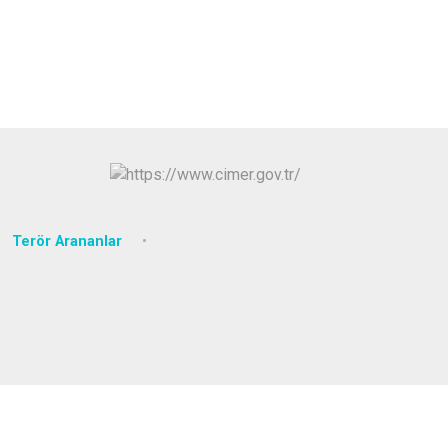
Arifiye
Erenler
Serdivan
Terör Arananlar