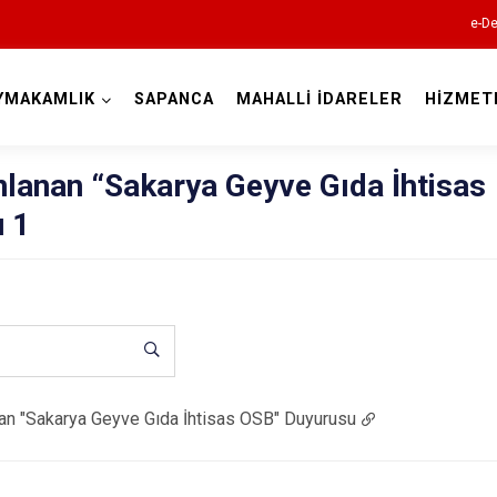
e-De
YMAKAMLIK
SAPANCA
MAHALLİ İDARELER
HİZMET
Sakarya
lanan “Sakarya Geyve Gıda İhtisas
 1
Akyazı
Ferizli
Geyve
an "Sakarya Geyve Gıda İhtisas OSB" Duyurusu
Hendek
Karapürçek