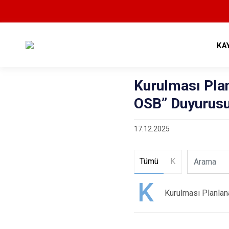
KA
Kurulması Plan
OSB” Duyurusu
17.12.2025
Tümü
K
K
Kurulması Planlan