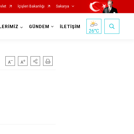
vlet
İçişleri Bakanlığı
Sakarya
LERİMİZ
GÜNDEM
İLETİŞİM
26
°C
Pamukova
Sapanca
Söğütlü
Taraklı
Adapazarı