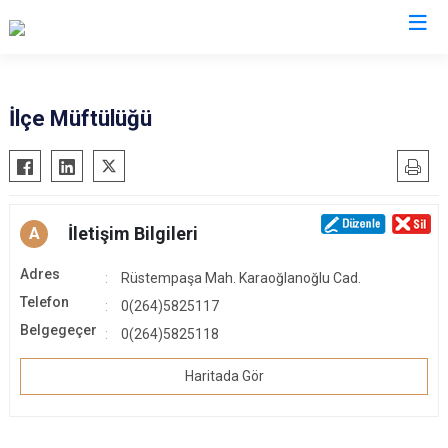
Sakarya
İlçe Müftülüğü
Akyazı
Pamukova
Ferizli
Sapanca
Geyve
Söğütlü
İletişim Bilgileri
A
Hendek
Taraklı
Adres
Rüstempaşa Mah. Karaoğlanoğlu Cad.
Karapürçek
Adapazarı
Telefon
0(264)5825117
Karasu
Arifiye
Belgegeçer
0(264)5825118
Kaynarca
Erenler
Kocaali
Serdivan
Haritada Gör