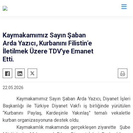
Sakarya
Kaymakamımız Sayın Şaban
Arda Yazıcı, Kurbanını Filistin’e
Akyazı
Pamukova
İletilmek Üzere TDV'ye Emanet
Ferizli
Sapanca
Etti.
Geyve
Söğütlü
Hendek
Taraklı
Karapürçek
Adapazarı
22.05.2026
Karasu
Arifiye
Kaymakamımız Sayın Şaban Arda Yazıcı, Diyanet İşleri
Kaynarca
Erenler
Başkanlığı ile Türkiye Diyanet Vakfı iş birliğinde yürütülen
Kocaali
Serdivan
“Kurbanını Paylaş, Kardeşinle Yakınlaş” temalı vekaletle
kurban organizasyonuna destek oldu.
Kaymakamlık makamında gerçekleşen ziyarette Şube