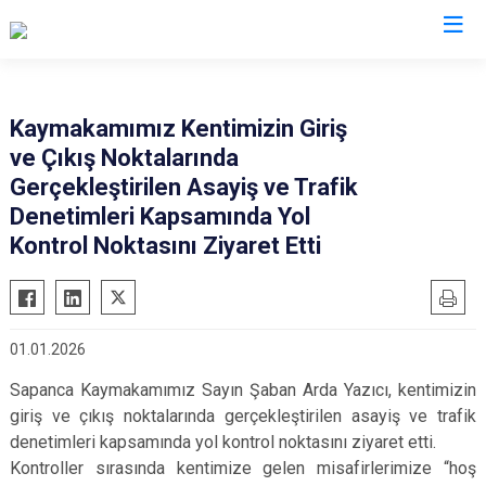
Sakarya
Kaymakamımız Kentimizin Giriş
ve Çıkış Noktalarında
Akyazı
Pamukova
Gerçekleştirilen Asayiş ve Trafik
Ferizli
Sapanca
Denetimleri Kapsamında Yol
Geyve
Söğütlü
Kontrol Noktasını Ziyaret Etti
Hendek
Taraklı
Karapürçek
Adapazarı
Karasu
Arifiye
01.01.2026
Kaynarca
Erenler
Sapanca Kaymakamımız Sayın Şaban Arda Yazıcı, kentimizin
Kocaali
Serdivan
giriş ve çıkış noktalarında gerçekleştirilen asayiş ve trafik
denetimleri kapsamında yol kontrol noktasını ziyaret etti.
Kontroller sırasında kentimize gelen misafirlerimize “hoş