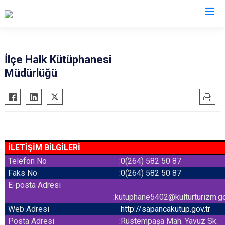
Sakarya
İlçe Halk Kütüphanesi
Müdürlüğü
Akyazı
Pamukova
Ferizli
Sapanca
Geyve
Söğütlü
Hendek
Taraklı
Karapürçek
Adapazarı
İLETİŞİM BİLGİLERİ
Karasu
Arifiye
Telefon No
:0(264) 582 50 87
Kaynarca
Erenler
Faks No
:
0(264) 582 50 87
E-posta Adresi
Kocaali
Serdivan
:kutuphane5402@kulturturizm.go
Web Adresi
:
http://sapancakutup.gov.tr
Posta Adresi
:Rüstempaşa Mah. Yavuz Sk.